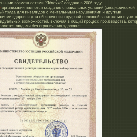
енными возможностями "Яблочко" создана в 2006 году.
й
организации является создание специальных условий (специфической
ры) труда для инвалидов с ментальными нарушениями и другими
ниями здоровья для обеспечения трудовой полезной занятостью с учет
видуальных возможностей, включая в общий процесс производства, кото
вляется людьми без ограничения здоровья.