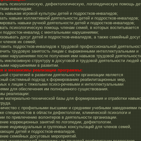
ывать психологическую, дефектологическую, логопедическую помощь де
сткам-инвалидам;
ть навыкам игровой культуры детей и подростков-инвалидов;
вать навыки коллективной деятельности детей и подростков-инвалидов;
ировать навыки ручной деятельности детей и подростков-инвалидов;
ывать психологическую помощь членам семей, в которых воспитывается
 и подросток-инвалид с ментальными нарушениями;
изовывать досуг детей и подростков-инвалидов, а также семейный досуг
и членов их семей;
товить подростков-инвалидов к трудовой профессиональной деятельнос
печить трудовую занятость лицам с выраженными интеллектуальными и
кими нарушениями после получения ими навыков трудовой деятельности
ть инклюзивную структуру в досуговой и трудовой деятельности людей 
ными нарушениями в развитии.
ия и механизмы реализации программы:
ной стратегией в развитии деятельности организации является
сный системный подход к формированию реабилитационных мер,
мых к лицам с тяжелыми психо-речевыми и интеллектуальными
иями для обеспечения им полноценного существования.
мы реализации:
ие материально-технической базы для формирования и отработки навык
труда.
дничество с профильными высшими и средними учебными заведениями п
ке специалистов в области дефектологии, клинической психологи и
ии по привлечению волонтеров в деятельности организации.
ение коррекционных занятий по логопедии, дефектологии.
ение индивидуальных и групповых консультаций для членов семей,
вающих детей и подростков-инвалидов.
дение семейных досуговых мероприятий.
отка инновационной программы по трудовой реабилитации подростков-