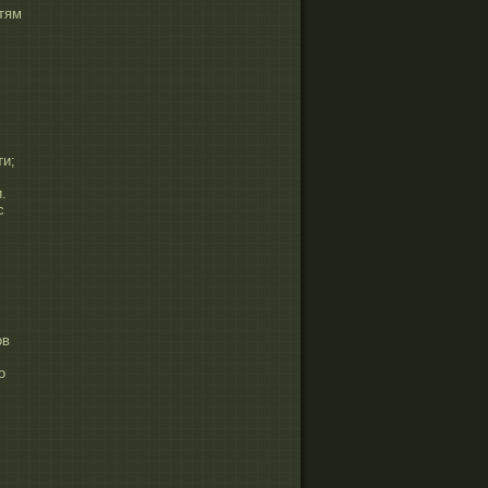
тям
ти;
.
с
ов
о