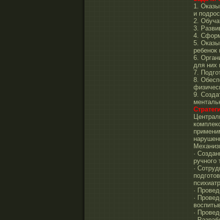
1. Оказ
и подро
2. Обуча
3. Разви
4. Сформ
5. Оказ
ребенок
6. Орган
для них 
7. Подго
8. Обес
физичес
9. Созда
менталь
Стратег
Централь
комплек
примени
нарушен
Механиз
· Создан
ручного 
· Сотру
подготов
психиатр
· Провед
· Провед
воспиты
· Прове
· Разраб