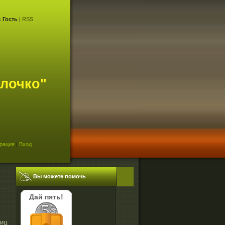
с
Гость
|
RSS
лочко"
рация
|
Вход
Вы можете помочь
Дай пять!
лиц