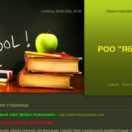
Суббота, 08.08.2026, 08:38
Приветствую Ва
РОО "Яб
Главная
|
Регист
ая страница
овый сайт! Добро пожаловать :
http://yablochkoclub.jimdo.com/
 цели и задачи организации
льная общественная организация содействия социальной реабилитации 